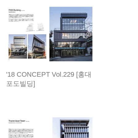
'18 CONCEPT Vol.229 [홍대
포도빌딩]