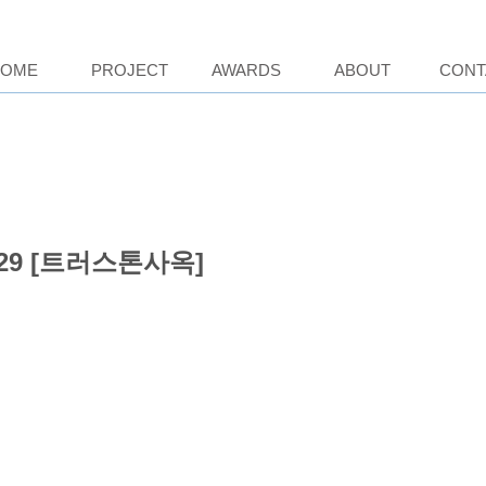
HOME
PROJECT
AWARDS
ABOUT
CONT
.229 [트러스톤사옥]