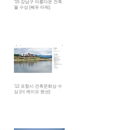
'15 강남구 아름다운 건축
물 수상 [쎄듀 타워]
'12 포항시 건축문화상 수
상 [더 케이프 펜션]