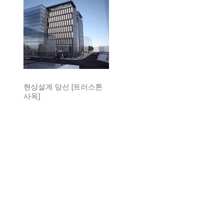
현상설계 당선 [트러스톤
사옥]